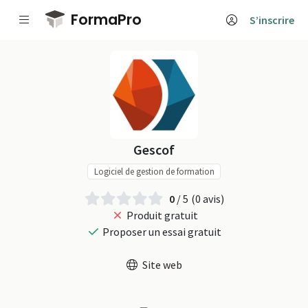
Passer au contenu principal
FormaPro
S’inscrire
Gescof sur Forma
Gescof
Logiciel de gestion de formation
0
/ 5
(0 avis)
Produit gratuit
Proposer un essai gratuit
Site web