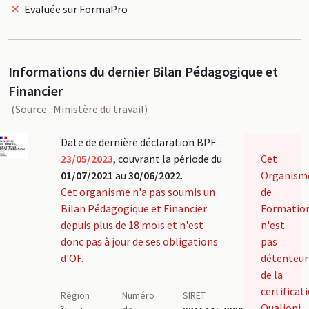
Evaluée sur FormaPro
Informations du dernier Bilan Pédagogique et
Financier
(Source : Ministère du travail)
Date de dernière déclaration BPF :
23/05/2023
, couvrant la période du
Cet
01/07/2021
au
30/06/2022
.
Organism
Cet organisme n'a pas soumis un
de
Bilan Pédagogique et Financier
Formatio
depuis plus de 18 mois et n'est
n'est
donc pas à jour de ses obligations
pas
d'OF.
détenteur
de la
certificat
Région
Numéro
SIRET
Qualiopi.