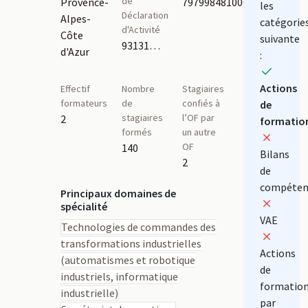
de
Provence-
79799848100015
les
Déclaration
Alpes-
catégorie
d'Activité
Côte
suivante
93131524113
d'Azur
:
Actions
Effectif
Nombre
Stagiaires
formateurs
de
confiés à
de
stagiaires
l’OF par
2
formatio
formés
un autre
OF
140
Bilans
2
de
compéten
Principaux domaines de
spécialité
VAE
Technologies de commandes des
transformations industrielles
Actions
(automatismes et robotique
de
industriels, informatique
formatio
industrielle)
par