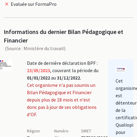
Evaluée sur FormaPro
Informations du dernier Bilan Pédagogique et
Financier
(Source : Ministère du travail)
Date de dernière déclaration BPF :
23/05/2023
, couvrant la période du
01/01/2022
au
31/12/2022
.
Cet
Cet organisme n'a pas soumis un
organism
Bilan Pédagogique et Financier
est
depuis plus de 18 mois et n'est
détenteur
donc pas à jour de ses obligations
de la
d'OF.
certificat
Qualiopi
Région
Numéro
SIRET
pour