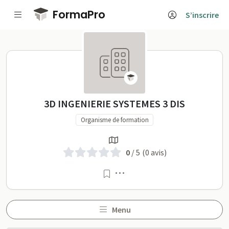
Passer au contenu principal
FormaPro
S’inscrire
3D INGENIERIE SYSTEMES 3 DI
3D INGENIERIE SYSTEMES 3 DIS
Organisme de formation
0
/ 5
(0 avis)
Menu
Menu