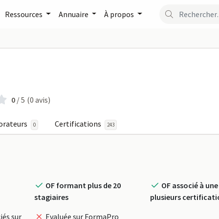
Ressources
Annuaire
À propos
PRISES sur FormaPro
0
/ 5
(0 avis)
orateurs
Certifications
0
243
OF formant plus de 20
OF associé à une
stagiaires
plusieurs certificat
iés sur
Evaluée sur FormaPro