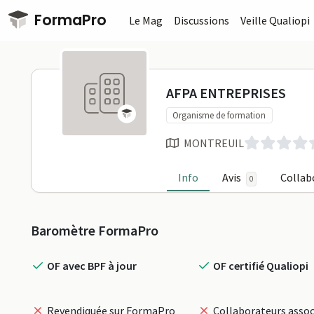
Passer au contenu principal
FormaPro
Le Mag
Discussions
Veille Qualiopi
AFPA ENTRE
AFPA ENTREPRISES
Organisme de formation
MONTREUIL
Info
Avis
Collab
0
Profil
Baromètre FormaPro
OF avec BPF à jour
OF certifié Qualiopi
Revendiquée sur FormaPro
Collaborateurs assoc