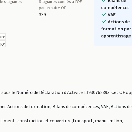
Bilans de
e stagiaires
Stagiaires confiés à l’OF
compétences
par un autre OF
339
VAE
Actions de
formation par
apprentissage
ure
age
ous le Numéro de Déclaration d'Activité 11930762893. Cet OF op
ines Actions de formation, Bilans de compétences, VAE, Actions d
Bâtiment : construction et couverture,Transport, manutention,