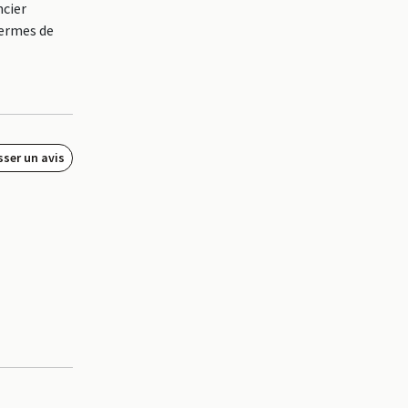
ncier
termes de
sser un avis