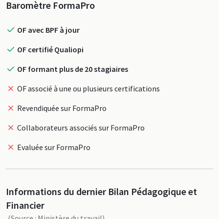
Profil
Baromètre FormaPro
OF avec BPF à jour
OF certifié Qualiopi
OF formant plus de 20 stagiaires
OF associé à une ou plusieurs certifications
Revendiquée sur FormaPro
Collaborateurs associés sur FormaPro
Evaluée sur FormaPro
Informations du dernier Bilan Pédagogique et
Financier
(Source : Ministère du travail)