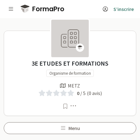
Passer au contenu principal
FormaPro
S’inscrire
3E ETUDES ET FORMATIONS 
3E ETUDES ET FORMATIONS
Organisme de formation
METZ
0
/ 5
(0 avis)
Menu
Menu