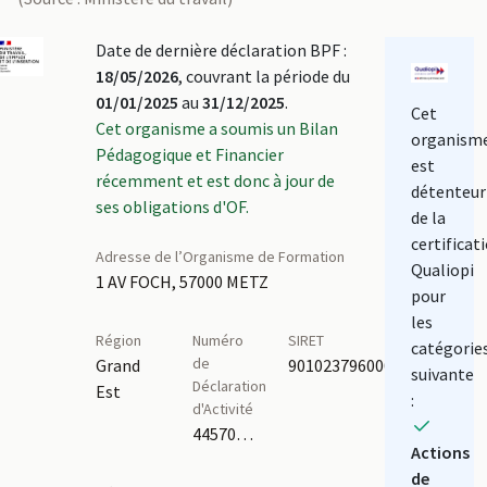
Date de dernière déclaration BPF :
18/05/2026
, couvrant la période du
01/01/2025
au
31/12/2025
.
Cet
Cet organisme a soumis un Bilan
organism
Pédagogique et Financier
est
récemment et est donc à jour de
détenteur
ses obligations d'OF.
de la
certificat
Adresse de l’Organisme de Formation
Qualiopi
1 AV FOCH, 57000 METZ
pour
les
Région
Numéro
SIRET
catégorie
de
Grand
90102379600013
suivante
Déclaration
Est
:
d'Activité
44570426457
Actions
de