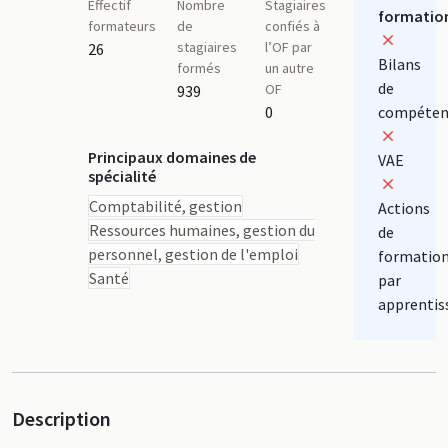
Effectif
Nombre
Stagiaires
formatio
formateurs
de
confiés à
stagiaires
l’OF par
26
Bilans
formés
un autre
de
OF
939
0
compéten
Principaux domaines de
VAE
spécialité
Comptabilité, gestion
Actions
Ressources humaines, gestion du
de
personnel, gestion de l'emploi
formatio
Santé
par
apprentis
Description