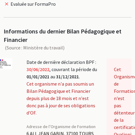
Evaluée sur FormaPro
Informations du dernier Bilan Pédagogique et
Financier
(Source : Ministère du travail)
Date de dernière déclaration BPF :
30/06/2022
, couvrant la période du
Cet
01/01/2021
au
31/12/2021
.
Organism
Cet organisme n'a pas soumis un
de
Bilan Pédagogique et Financier
Formatio
depuis plus de 18 mois et n'est
n'est
donc pas à jour de ses obligations
pas
d'OF.
détenteur
de la
Adresse de l’Organisme de Formation
certificat
6 ALL JEAN GABIN, 37100 TOURS
Qualiopi.