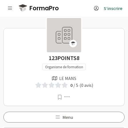
Passer au contenu principal
FormaPro
S’inscrire
123POINTS8 sur FormaPr
123POINTS8
Organisme de formation
LE MANS
0
/ 5
(0 avis)
Menu
Menu