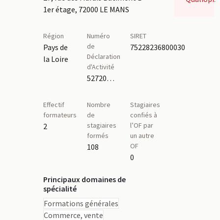
1er étage, 72000 LE MANS
Région
Numéro
SIRET
de
Pays de
75228236800030
Déclaration
la Loire
d'Activité
52720146972
Effectif
Nombre
Stagiaires
formateurs
de
confiés à
stagiaires
l’OF par
2
formés
un autre
OF
108
0
Principaux domaines de
spécialité
Formations générales
Commerce, vente