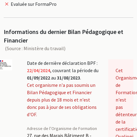
Evaluée sur FormaPro
Informations du dernier Bilan Pédagogique et
Financier
(Source : Ministère du travail)
Date de dernière déclaration BPF :
22/04/2024
, couvrant la période du
Cet
01/09/2022
au
31/08/2023
.
Organism
Cet organisme n'a pas soumis un
de
Bilan Pédagogique et Financier
Formatio
depuis plus de 18 mois et n'est
n'est
donc pas à jour de ses obligations
pas
d'OF.
détenteur
de la
Adresse de l’Organisme de Formation
certificat
27, rue des Marais Bâtiment B -
Qualiopi.