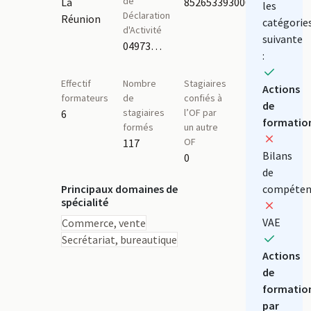
de
La
85265339300011
les
Déclaration
Réunion
catégorie
d'Activité
suivante
04973209997
:
Effectif
Nombre
Stagiaires
Actions
formateurs
de
confiés à
de
stagiaires
l’OF par
6
formatio
formés
un autre
OF
117
Bilans
0
de
Principaux domaines de
compéten
spécialité
VAE
Commerce, vente
Secrétariat, bureautique
Actions
de
formatio
par