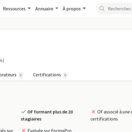
Ressources
Annuaire
À propos
 FormaPro
is)
orateurs
Certifications
0
0
OF formant plus de 20
OF associé à une 
stagiaires
certifications
iés sur
Evaluée sur FormaPro