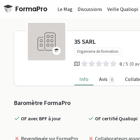
Passer au contenu principal
FormaPro
Le Mag
Discussions
Veille Qualiopi
3S SARL sur
3S SARL
Organisme de formation
0
/ 5
(0 av
Info
Avis
Collab
0
Profil
Baromètre FormaPro
OF avec BPF à jour
OF certifié Qualiopi
Revendiquée sur FormaPro
Collaborateurs assoc