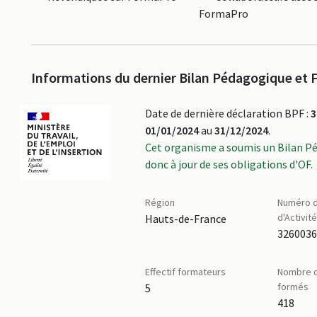
FormaPro
Informations du dernier Bilan Pédagogique et F
Date de dernière déclaration BPF :
3
01/01/2024
au
31/12/2024
.
Cet organisme a soumis un Bilan P
donc à jour de ses obligations d'OF.
Région
Numéro d
d'Activit
Hauts-de-France
326003
Effectif formateurs
Nombre d
formés
5
418