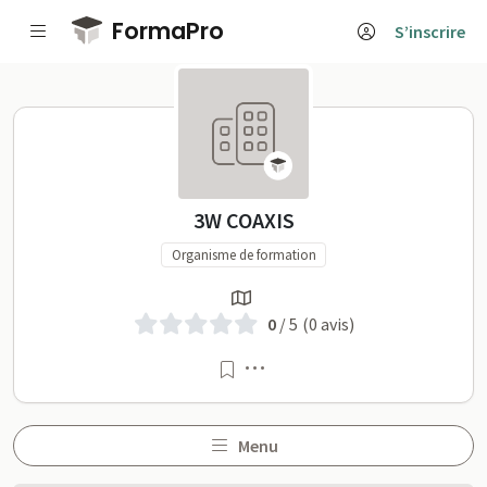
Passer au contenu principal
FormaPro
S’inscrire
3W COAXIS sur FormaPro
3W COAXIS
Organisme de formation
0
/ 5
(0 avis)
Menu
Menu