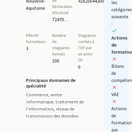
de
Nouvelle-
41825644200041
les
Déclaration
Aquitaine
catégorie
d'Activité
suivante
72470087947,72470054047
:
Effectif
Nombre
Stagiaires
Actions
formateurs
de
confiés à
de
stagiaires
l’OF par
3
formatio
formés
un autre
OF
100
Bilans
0
de
Principaux domaines de
compéten
spécialité
VAE
Commerce, vente
Informatique, traitement de
Actions
l'information, réseau de
de
transmission des données
formatio
par