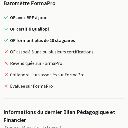
Profil
Baromètre FormaPro
OF avec BPF à jour
OF certifié Qualiopi
OF formant plus de 20 stagiaires
OF associé à une ou plusieurs certifications
Revendiquée sur FormaPro
Collaborateurs associés sur FormaPro
Evaluée sur FormaPro
Informations du dernier Bilan Pédagogique et
Financier
(Source : Ministère du travail)