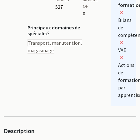
formatio
OF
527
0
Bilans
Principaux domaines de
de
spécialité
compéten
Transport, manutention,
VAE
magasinage
Actions
de
formatio
par
apprentis
Description