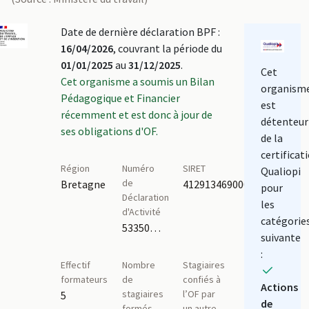
Date de dernière déclaration BPF :
16/04/2026
, couvrant la période du
01/01/2025
au
31/12/2025
.
Cet
Cet organisme a soumis un Bilan
organism
Pédagogique et Financier
est
récemment et est donc à jour de
détenteur
ses obligations d'OF.
de la
certificat
Région
Numéro
SIRET
Qualiopi
de
Bretagne
41291346900026
pour
Déclaration
les
d'Activité
catégorie
53350565935
suivante
:
Effectif
Nombre
Stagiaires
formateurs
de
confiés à
Actions
stagiaires
l’OF par
5
de
formés
un autre