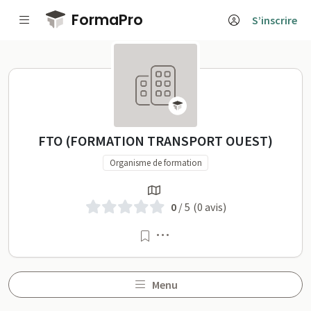
Passer au contenu principal
FormaPro
S’inscrire
FTO (FORMATION TRANSPORT OU
FTO (FORMATION TRANSPORT OUEST)
Organisme de formation
0
/ 5
(0 avis)
Menu
Menu