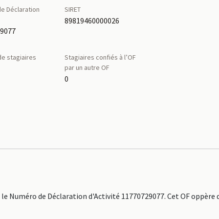
e Déclaration
SIRET
é
89819460000026
29077
e stagiaires
Stagiaires confiés à l’OF
par un autre OF
0
e Numéro de Déclaration d'Activité 11770729077. Cet OF oppère d