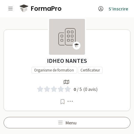
Passer au contenu principal
FormaPro
S’inscrire
IDHEO NANTES sur FormaPr
IDHEO NANTES
Organisme de formation
Certificateur
0
/ 5
(0 avis)
Menu
Menu