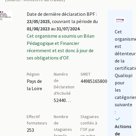
Date de dernière déclaration BPF :
23/05/2025
, couvrant la période du
01/08/2023
au
31/07/2024
.
Cet
Cet organisme a soumis un Bilan
organism
Pédagogique et Financier
est
récemment et est donc à jour de
détenteur
ses obligations d'OF.
de la
certificat
Région
Numéro
SIRET
Qualiopi
de
Pays de
44985165800046
pour
Déclaration
la Loire
les
d'Activité
catégorie
52440740444
suivante
:
Effectif
Nombre
Stagiaires
formateurs
de
confiés à
Actions
stagiaires
l’OF par
253
de
formés
un autre