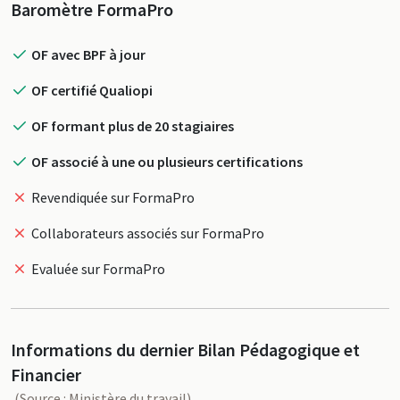
Profil
Baromètre FormaPro
OF avec BPF à jour
OF certifié Qualiopi
OF formant plus de 20 stagiaires
OF associé à une ou plusieurs certifications
Revendiquée sur FormaPro
Collaborateurs associés sur FormaPro
Evaluée sur FormaPro
Informations du dernier Bilan Pédagogique et
Financier
(Source : Ministère du travail)