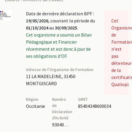
Date de dernière déclaration BPF :
19/05/2026
, couvrant la période du
Cet
01/10/2024
au
30/09/2025
.
Organism
Cet organisme a soumis un Bilan
de
Pédagogique et Financier
Formatio
récemment et est donc à jour de
n'est
ses obligations d'OF.
pas
détenteur
Adresse de l’Organisme de Formation
de la
11 LA MADELEINE, 31450
certificat
MONTGISCARD
Qualiopi.
Région
Numéro
SIRET
de
Occitanie
85404348600034
Déclaration
d'Activité
93040092804,76311189431