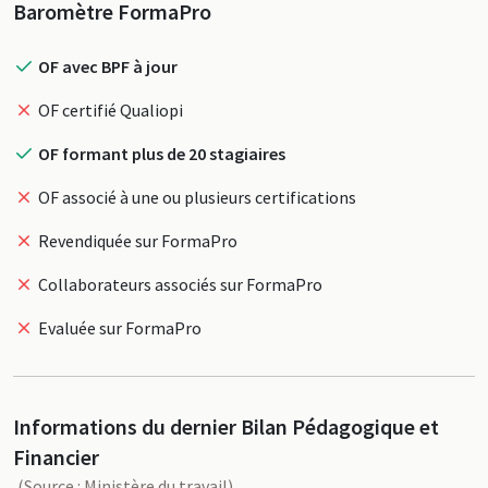
Profil
Baromètre FormaPro
OF avec BPF à jour
OF certifié Qualiopi
OF formant plus de 20 stagiaires
OF associé à une ou plusieurs certifications
Revendiquée sur FormaPro
Collaborateurs associés sur FormaPro
Evaluée sur FormaPro
Informations du dernier Bilan Pédagogique et
Financier
(Source : Ministère du travail)