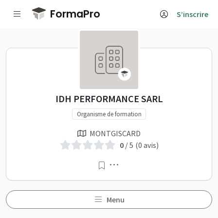
Passer au contenu principal
FormaPro
S’inscrire
IDH PERFORMANCE SARL su
IDH PERFORMANCE SARL
Organisme de formation
MONTGISCARD
0
/ 5
(0 avis)
Menu
Menu