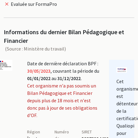
Evaluée sur FormaPro
Informations du dernier Bilan Pédagogique et
Financier
(Source : Ministère du travail)
Date de dernière déclaration BPF :
30/05/2023
, couvrant la période du
01/01/2022
au
31/12/2022
.
Cet
Cet organisme n'a pas soumis un
organism
Bilan Pédagogique et Financier
est
depuis plus de 18 mois et n'est
détenteur
donc pas à jour de ses obligations
de la
d'OF.
certificat
Qualiopi
Région
Numéro
SIRET
pour