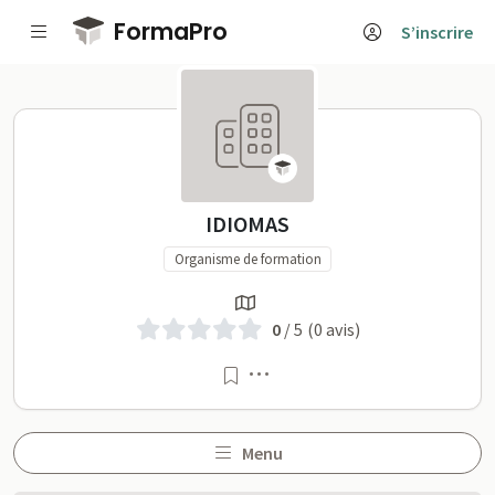
Passer au contenu principal
FormaPro
S’inscrire
IDIOMAS sur FormaPro
IDIOMAS
Organisme de formation
0
/ 5
(0 avis)
Menu
Menu