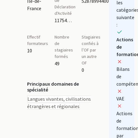
de
Île-de-
52878994400014
les
Déclaration
France
catégorie
d'Activité
suivante
11754646275
:
Effectif
Nombre
Stagiaires
Actions
formateurs
de
confiés à
de
stagiaires
l’OF par
10
formatio
formés
un autre
OF
49
Bilans
0
de
Principaux domaines de
compéten
spécialité
VAE
Langues vivantes, civilisations
étrangères et régionales
Actions
de
formatio
par