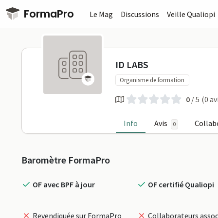
Passer au contenu principal
FormaPro
Le Mag
Discussions
Veille Qualiopi
ID LABS sur
ID LABS
Organisme de formation
0
/ 5
(0 av
Info
Avis
Collab
0
Profil
Baromètre FormaPro
OF avec BPF à jour
OF certifié Qualiopi
Revendiquée sur FormaPro
Collaborateurs assoc