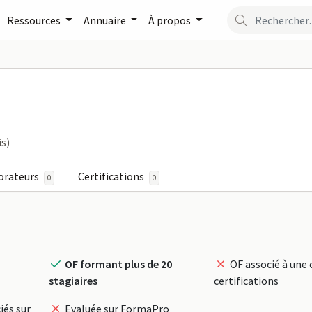
Ressources
Annuaire
À propos
 FormaPro
is)
orateurs
Certifications
0
0
OF formant plus de 20
OF associé à une 
stagiaires
certifications
iés sur
Evaluée sur FormaPro