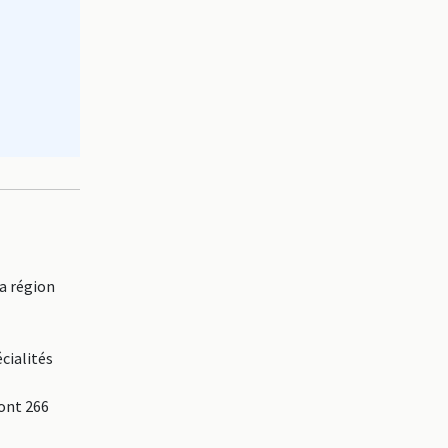
a région
cialités
dont 266