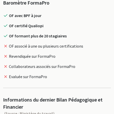
Profil
Baromètre FormaPro
OF avec BPF à jour
OF certifié Qualiopi
OF formant plus de 20 stagiaires
OF associé à une ou plusieurs certifications
Revendiquée sur FormaPro
Collaborateurs associés sur FormaPro
Evaluée sur FormaPro
Informations du dernier Bilan Pédagogique et
Financier
(Source : Ministère du travail)