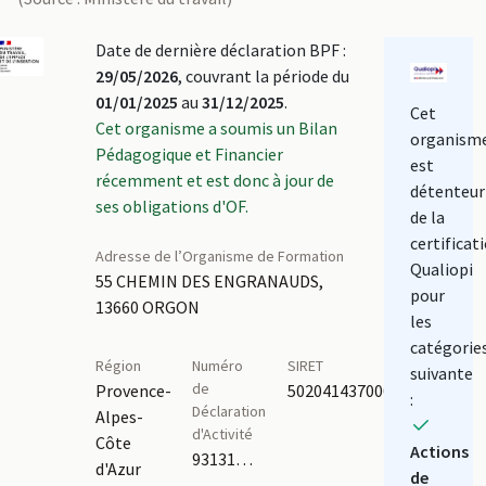
Date de dernière déclaration BPF :
29/05/2026
, couvrant la période du
01/01/2025
au
31/12/2025
.
Cet
Cet organisme a soumis un Bilan
organism
Pédagogique et Financier
est
récemment et est donc à jour de
détenteur
ses obligations d'OF.
de la
certificat
Adresse de l’Organisme de Formation
Qualiopi
55 CHEMIN DES ENGRANAUDS,
pour
13660 ORGON
les
catégorie
Région
Numéro
SIRET
suivante
de
Provence-
50204143700026
:
Déclaration
Alpes-
d'Activité
Côte
Actions
93131781713,93840297284
d'Azur
de