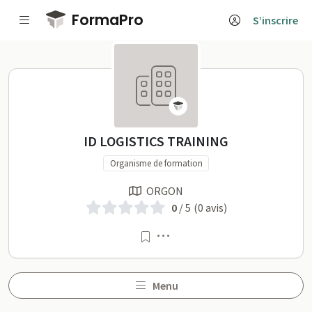
Passer au contenu principal
FormaPro
S’inscrire
ID LOGISTICS TRAINING su
ID LOGISTICS TRAINING
Organisme de formation
ORGON
0
/ 5
(0 avis)
Menu
Menu