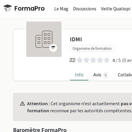
Passer au contenu principal
FormaPro
Le Mag
Discussions
Veille Qualiopi
IDMI sur Fo
IDMI
Organisme de formation
0
/ 5
(0 av
Info
Avis
Collab
0
Profil
Attention :
Cet organisme n’est actuellement
pas v
formation
reconnue par les autorités compétentes
Baromètre FormaPro