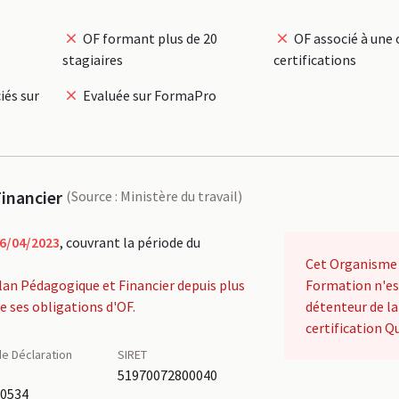
OF formant plus de 20
OF associé à une 
stagiaires
certifications
iés sur
Evaluée sur FormaPro
inancier
(Source : Ministère du travail)
6/04/2023
, couvrant la période du
Cet Organisme
lan Pédagogique et Financier depuis plus
Formation n'es
de ses obligations d'OF.
détenteur de la
certification Qu
e Déclaration
SIRET
é
51970072800040
00534