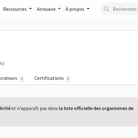
Ressources
Annuaire
À propos
rmaPro
is)
orateurs
Certifications
0
0
érifié
et n’apparaît pas dans
la liste officielle des organismes de
.