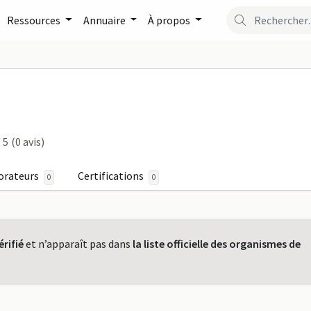
Ressources
Annuaire
À propos
ST sur FormaPro
 5
(0 avis)
orateurs
Certifications
0
0
érifié
et n’apparaît pas dans
la liste officielle des organismes de
.