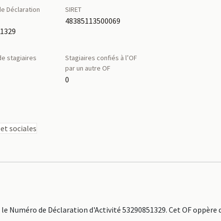
e Déclaration
SIRET
é
48385113500069
51329
e stagiaires
Stagiaires confiés à l’OF
par un autre OF
0
 et sociales
e Numéro de Déclaration d'Activité 53290851329. Cet OF oppère d