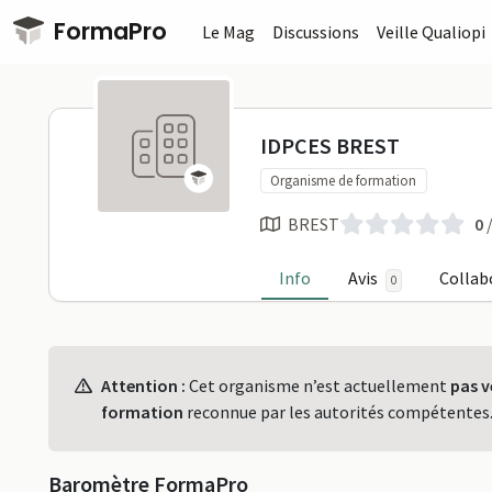
Passer au contenu principal
FormaPro
Le Mag
Discussions
Veille Qualiopi
IDPCES BRE
IDPCES BREST
Organisme de formation
BREST
0
/
Info
Avis
Collab
0
Profil
Attention :
Cet organisme n’est actuellement
pas v
formation
reconnue par les autorités compétentes
Baromètre FormaPro