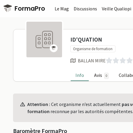
Passer au contenu principal
FormaPro
Le Mag
Discussions
Veille Qualiopi
ID'QUATION
ID'QUATION
Organisme de formation
BALLAN MIRE
Info
Avis
Collab
0
Profil
Attention :
Cet organisme n’est actuellement
pas v
formation
reconnue par les autorités compétentes
Baromètre FormaPro