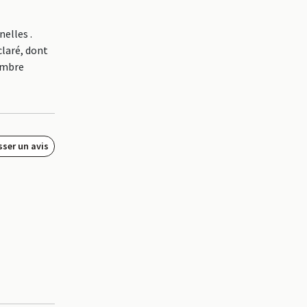
elles .
laré, dont
nombre
sser un avis