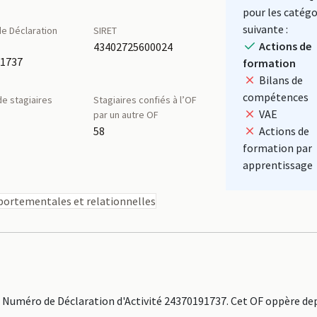
pour les catégo
suivante :
e Déclaration
SIRET
é
Actions de
43402725600024
91737
formation
Bilans de
compétences
e stagiaires
Stagiaires confiés à l’OF
VAE
par un autre OF
58
Actions de
formation par
apprentissage
ortementales et relationnelles
Numéro de Déclaration d'Activité 24370191737. Cet OF oppère dep