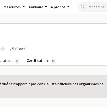
Ressources
Annuaire
À propos
 sur FormaPro
0
/ 5
(0 avis)
orateurs
Certifications
0
0
érifié
et n’apparaît pas dans
la liste officielle des organismes de
.