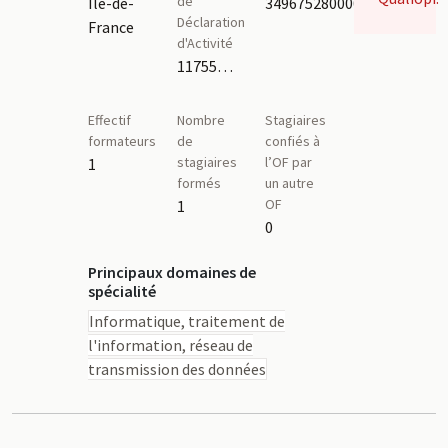
de
Île-de-
34967528000078
Déclaration
France
d'Activité
11755986875,11930429393
Effectif
Nombre
Stagiaires
formateurs
de
confiés à
stagiaires
l’OF par
1
formés
un autre
OF
1
0
Principaux domaines de
spécialité
Informatique, traitement de
l'information, réseau de
transmission des données