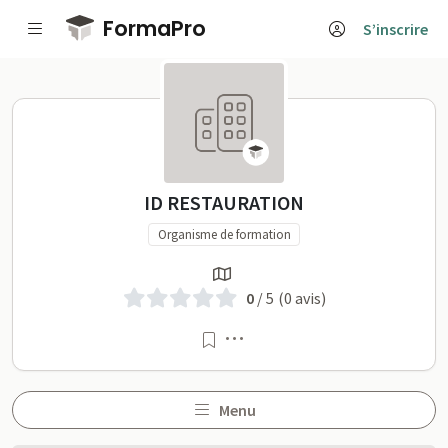
Passer au contenu principal
FormaPro
S’inscrire
ID RESTAURATION sur For
ID RESTAURATION
Organisme de formation
0
/ 5
(0 avis)
Menu
Menu