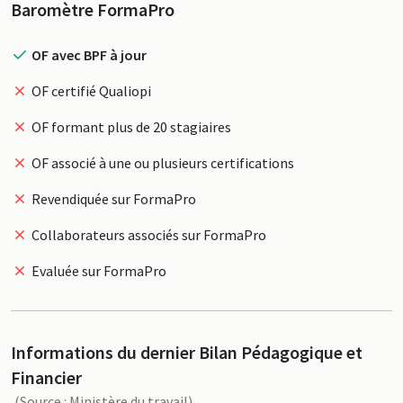
Profil
Baromètre FormaPro
OF avec BPF à jour
OF certifié Qualiopi
OF formant plus de 20 stagiaires
OF associé à une ou plusieurs certifications
Revendiquée sur FormaPro
Collaborateurs associés sur FormaPro
Evaluée sur FormaPro
Informations du dernier Bilan Pédagogique et
Financier
(Source : Ministère du travail)