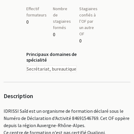
Effectif
Nombre
Stagiaires
formateurs
de
confiés à
stagiaires
l’OF par
0
formés
un autre
OF
0
0
Principaux domaines de
spécialité
Secrétariat, bureautique
Description
IDRISSI Saîd est un organisme de formation déclaré sous le
Numéro de Déclaration d'Activité 84691546769. Cet OF oppère
depuis la région Auvergne-Rhône-Alpes.
Ce centre de formation n'est pas certifié Qualiopi.