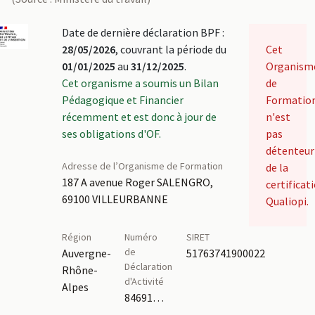
Date de dernière déclaration BPF :
28/05/2026
, couvrant la période du
Cet
01/01/2025
au
31/12/2025
.
Organism
Cet organisme a soumis un Bilan
de
Pédagogique et Financier
Formatio
récemment et est donc à jour de
n'est
ses obligations d'OF.
pas
détenteur
Adresse de l’Organisme de Formation
de la
187 A avenue Roger SALENGRO,
certificat
69100 VILLEURBANNE
Qualiopi.
Région
Numéro
SIRET
de
Auvergne-
51763741900022
Déclaration
Rhône-
d'Activité
Alpes
84691546769