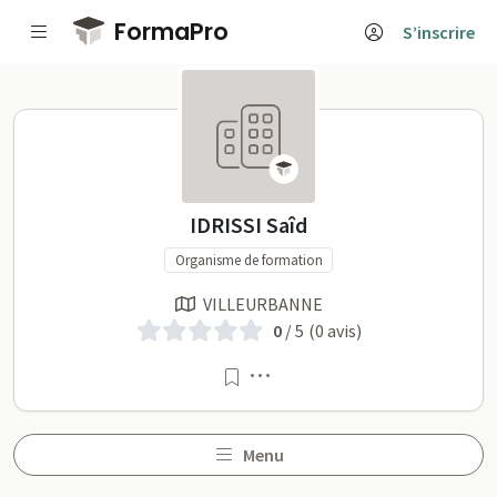
Passer au contenu principal
FormaPro
S’inscrire
IDRISSI Saîd sur FormaPro
IDRISSI Saîd
Organisme de formation
VILLEURBANNE
0
/ 5
(0 avis)
Menu
Menu