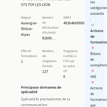
les
STE FOY LES LYON
catégorie
suivante
Région
Numéro
SIRET
:
de
Auvergne-
49364669900048
Déclaration
Rhône-
Actions
d'Activité
Alpes
de
82690950569
formatio
Effectif
Nombre
Stagiaires
Bilans
formateurs
de
confiés à
de
stagiaires
l’OF par
1
compéten
formés
un autre
OF
127
0
VAE
Principaux domaines de
Actions
spécialité
de
Spécialités plurivalentes de la
formatio
communication
par