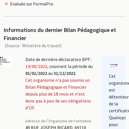
Evaluée sur FormaPro
Informations du dernier Bilan Pédagogique et
Financier
(Source : Ministère du travail)
Date de dernière déclaration BPF :
19/05/2023
, couvrant la période du
01/01/2022
au
31/12/2022
.
Cet
Cet organisme n'a pas soumis un
organism
Bilan Pédagogique et Financier
est
depuis plus de 18 mois et n'est
détenteur
donc pas à jour de ses obligations
de la
d'OF.
certificat
Qualiopi
Adresse de l’Organisme de Formation
pour
49 RUE JOSEPH RICARD, 69110