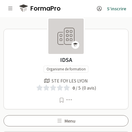
Passer au contenu principal
FormaPro
S’inscrire
IDSA sur FormaPro
IDSA
Organisme de formation
STE FOY LES LYON
0
/ 5
(0 avis)
Menu
Menu