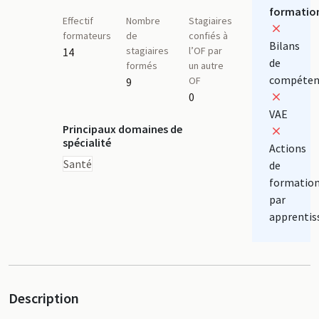
formatio
Effectif
Nombre
Stagiaires
formateurs
de
confiés à
Bilans
stagiaires
l’OF par
14
de
formés
un autre
compéten
OF
9
0
VAE
Principaux domaines de
spécialité
Actions
Santé
de
formatio
par
apprentis
Description