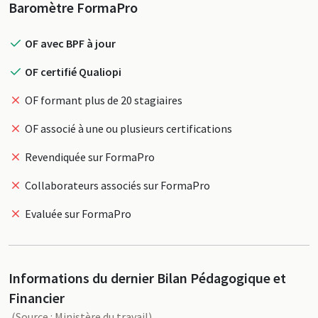
Profil
Baromètre FormaPro
OF avec BPF à jour
OF certifié Qualiopi
OF formant plus de 20 stagiaires
OF associé à une ou plusieurs certifications
Revendiquée sur FormaPro
Collaborateurs associés sur FormaPro
Evaluée sur FormaPro
Informations du dernier Bilan Pédagogique et
Financier
(Source : Ministère du travail)