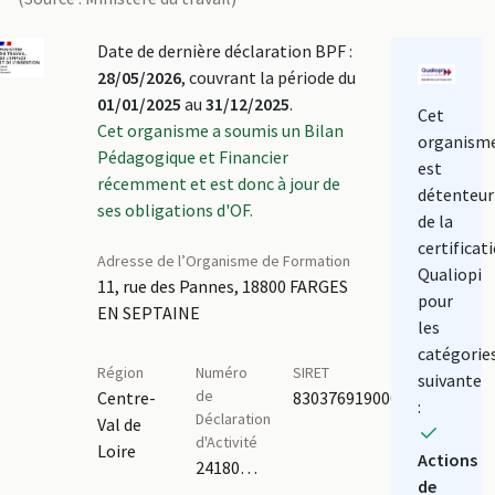
Date de dernière déclaration BPF :
28/05/2026
, couvrant la période du
01/01/2025
au
31/12/2025
.
Cet
Cet organisme a soumis un Bilan
organism
Pédagogique et Financier
est
récemment et est donc à jour de
détenteur
ses obligations d'OF.
de la
certificat
Adresse de l’Organisme de Formation
Qualiopi
11, rue des Pannes, 18800 FARGES
pour
EN SEPTAINE
les
catégorie
Région
Numéro
SIRET
suivante
de
Centre-
83037691900015
:
Déclaration
Val de
d'Activité
Loire
Actions
24180123218
de