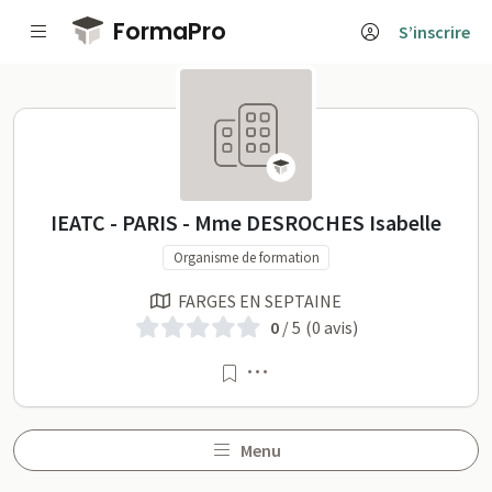
Passer au contenu principal
FormaPro
S’inscrire
IEATC - PARIS - Mme DESROCHES 
IEATC - PARIS - Mme DESROCHES Isabelle
Organisme de formation
FARGES EN SEPTAINE
0
/ 5
(0 avis)
Menu
Menu