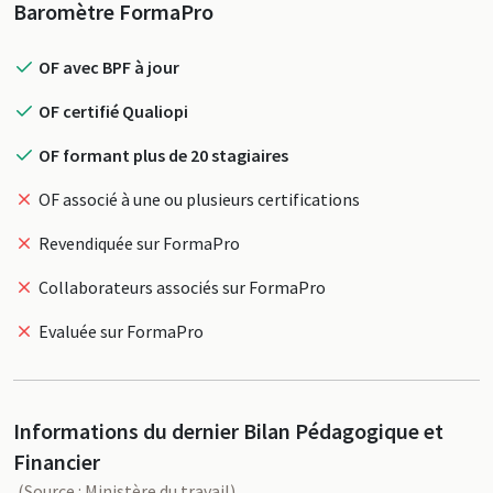
Profil
Baromètre FormaPro
OF avec BPF à jour
OF certifié Qualiopi
OF formant plus de 20 stagiaires
OF associé à une ou plusieurs certifications
Revendiquée sur FormaPro
Collaborateurs associés sur FormaPro
Evaluée sur FormaPro
Informations du dernier Bilan Pédagogique et
Financier
(Source : Ministère du travail)