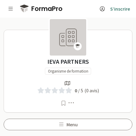
Passer au contenu principal
FormaPro
S’inscrire
IEVA PARTNERS sur Forma
IEVA PARTNERS
Organisme de formation
0
/ 5
(0 avis)
Menu
Menu