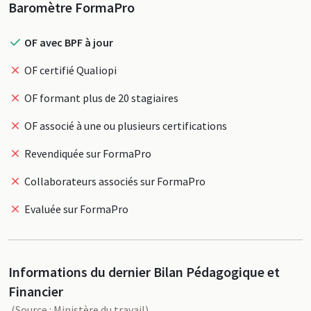
Profil
Baromètre FormaPro
OF avec BPF à jour
OF certifié Qualiopi
OF formant plus de 20 stagiaires
OF associé à une ou plusieurs certifications
Revendiquée sur FormaPro
Collaborateurs associés sur FormaPro
Evaluée sur FormaPro
Informations du dernier Bilan Pédagogique et
Financier
(Source : Ministère du travail)