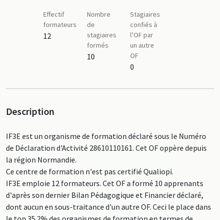
Effectif
Nombre
Stagiaires
formateurs
de
confiés à
stagiaires
l’OF par
12
formés
un autre
OF
10
0
Description
IF3E est un organisme de formation déclaré sous le Numéro
de Déclaration d'Activité 28610110161. Cet OF oppère depuis
la région Normandie.
Ce centre de formation n'est pas certifié Qualiopi.
IF3E emploie 12 formateurs. Cet OF a formé 10 apprenants
d'après son dernier Bilan Pédagogique et Financier déclaré,
dont aucun en sous-traitance d'un autre OF. Ceci le place dans
le top 35.2% des organismes de formation en termes de