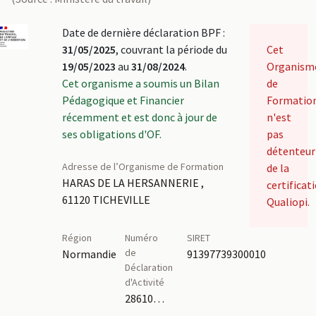
Date de dernière déclaration BPF :
31/05/2025
, couvrant la période du
Cet
19/05/2023
au
31/08/2024
.
Organism
Cet organisme a soumis un Bilan
de
Pédagogique et Financier
Formatio
récemment et est donc à jour de
n'est
ses obligations d'OF.
pas
détenteur
Adresse de l’Organisme de Formation
de la
HARAS DE LA HERSANNERIE ,
certificat
61120 TICHEVILLE
Qualiopi.
Région
Numéro
SIRET
de
Normandie
91397739300010
Déclaration
d'Activité
28610110161