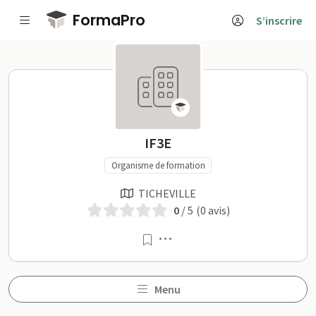
Passer au contenu principal
FormaPro
S’inscrire
IF3E sur FormaPro
IF3E
Organisme de formation
TICHEVILLE
0
/ 5
(0 avis)
Menu
Menu