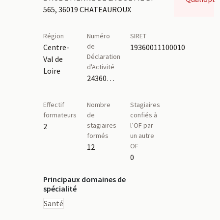
565, 36019 CHATEAUROUX
Région
Numéro
SIRET
de
Centre-
19360011100010
Déclaration
Val de
d'Activité
Loire
24360089436
Effectif
Nombre
Stagiaires
formateurs
de
confiés à
stagiaires
l’OF par
2
formés
un autre
OF
12
0
Principaux domaines de
spécialité
Santé