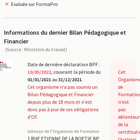
Evaluée sur FormaPro
Informations du dernier Bilan Pédagogique et
Financier
(Source : Ministère du travail)
Date de dernière déclaration BPF :
10/05/2022
, couvrant la période du
Cet
01/01/2021
au
31/12/2021
.
Organism
Cet organisme n'a pas soumis un
de
Bilan Pédagogique et Financier
Formatio
depuis plus de 18 mois et n'est
n'est
donc pas à jour de ses obligations
pas
d'OF.
détenteur
de la
Adresse de l’Organisme de Formation
certificat
1 RUE ETIENNE DE LA BOETIE BP
Qualiopi.