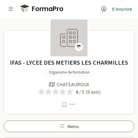
Passer au contenu principal
FormaPro
S’inscrire
IFAS - LYCEE DES METIERS LES CH
IFAS - LYCEE DES METIERS LES CHARMILLES
Organisme de formation
CHATEAUROUX
0
/ 5
(0 avis)
Menu
Menu