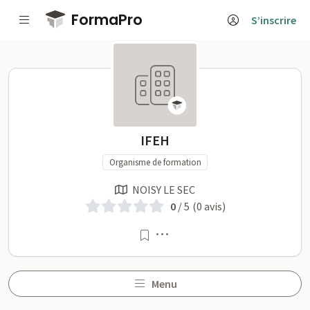
Passer au contenu principal
FormaPro
S’inscrire
IFEH sur FormaPro
IFEH
Organisme de formation
NOISY LE SEC
0
/ 5
(0 avis)
Menu
Menu