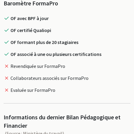
Profil
Baromètre FormaPro
OF avec BPF à jour
OF certifié Qualiopi
OF formant plus de 20 stagiaires
OF associé à une ou plusieurs certifications
Revendiquée sur FormaPro
Collaborateurs associés sur FormaPro
Evaluée sur FormaPro
Informations du dernier Bilan Pédagogique et
Financier
(Source : Ministère du travail)