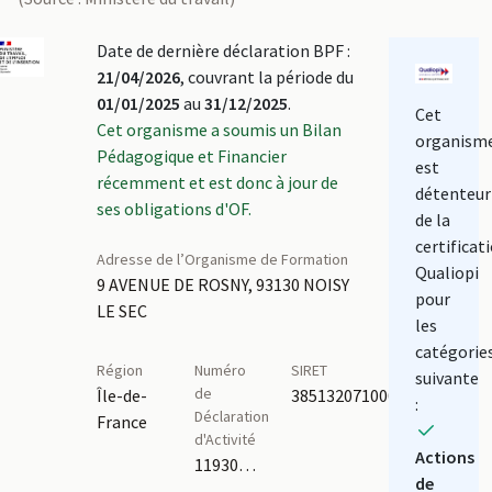
Date de dernière déclaration BPF :
21/04/2026
, couvrant la période du
01/01/2025
au
31/12/2025
.
Cet
Cet organisme a soumis un Bilan
organism
Pédagogique et Financier
est
récemment et est donc à jour de
détenteur
ses obligations d'OF.
de la
certificat
Adresse de l’Organisme de Formation
Qualiopi
9 AVENUE DE ROSNY, 93130 NOISY
pour
LE SEC
les
catégorie
Région
Numéro
SIRET
suivante
de
Île-de-
38513207100049
:
Déclaration
France
d'Activité
Actions
11930329693
de