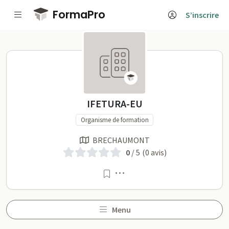
Passer au contenu principal
FormaPro
S’inscrire
IFETURA-EU sur FormaPro
IFETURA-EU
Organisme de formation
BRECHAUMONT
0
/ 5
(0 avis)
Menu
Menu