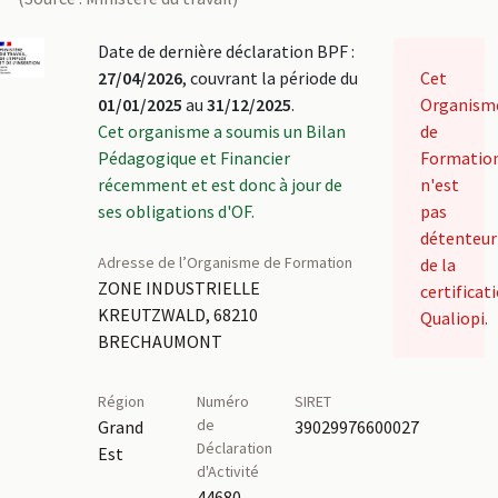
Date de dernière déclaration BPF :
27/04/2026
, couvrant la période du
Cet
01/01/2025
au
31/12/2025
.
Organism
Cet organisme a soumis un Bilan
de
Pédagogique et Financier
Formatio
récemment et est donc à jour de
n'est
ses obligations d'OF.
pas
détenteur
Adresse de l’Organisme de Formation
de la
ZONE INDUSTRIELLE
certificat
KREUTZWALD, 68210
Qualiopi.
BRECHAUMONT
Région
Numéro
SIRET
de
Grand
39029976600027
Déclaration
Est
d'Activité
44680326368,42670183267,42680208068