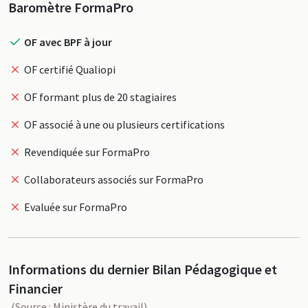
Profil
Baromètre FormaPro
OF avec BPF à jour
OF certifié Qualiopi
OF formant plus de 20 stagiaires
OF associé à une ou plusieurs certifications
Revendiquée sur FormaPro
Collaborateurs associés sur FormaPro
Evaluée sur FormaPro
Informations du dernier Bilan Pédagogique et
Financier
(Source : Ministère du travail)