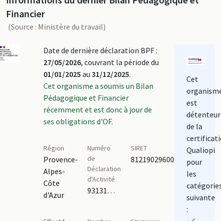
Financier
(Source : Ministère du travail)
Date de dernière déclaration BPF :
27/05/2026
, couvrant la période du
01/01/2025
au
31/12/2025
.
Cet
Cet organisme a soumis un Bilan
organism
Pédagogique et Financier
est
récemment et est donc à jour de
détenteur
ses obligations d'OF.
de la
certificat
Région
Numéro
SIRET
Qualiopi
de
Provence-
81219029600010
pour
Déclaration
Alpes-
les
d'Activité
Côte
catégorie
93131584913
d'Azur
suivante
: