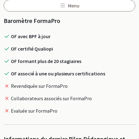
Menu
Profil
Baromètre FormaPro
OF avec BPF à jour
OF certifié Qualiopi
OF formant plus de 20 stagiaires
OF associé à une ou plusieurs certifications
Revendiquée sur FormaPro
Collaborateurs associés sur FormaPro
Evaluée sur FormaPro
Informations du dernier Bilan Pédagogique et