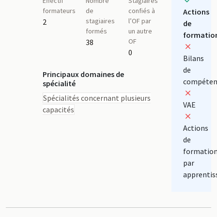
Effectif
Nombre
Stagiaires
formateurs
de
confiés à
Actions
stagiaires
l’OF par
2
de
formés
un autre
formatio
OF
38
0
Bilans
de
Principaux domaines de
compéten
spécialité
Spécialités concernant plusieurs
VAE
capacités
Actions
de
formatio
par
apprentis