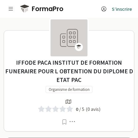
Passer au contenu principal
FormaPro
S’inscrire
IFFODE PACA INSTITUT DE FORMAT
IFFODE PACA INSTITUT DE FORMATION
FUNERAIRE POUR L OBTENTION DU DIPLOME D
ETAT PAC
Organisme de formation
0
/ 5
(0 avis)
Menu