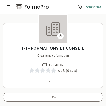
Passer au contenu principal
FormaPro
S’inscrire
IFI - FORMATIONS ET CONSEI
IFI - FORMATIONS ET CONSEIL
Organisme de formation
AVIGNON
0
/ 5
(0 avis)
Menu
Menu