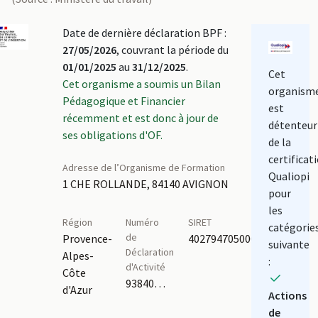
Date de dernière déclaration BPF :
27/05/2026
, couvrant la période du
01/01/2025
au
31/12/2025
.
Cet
Cet organisme a soumis un Bilan
organism
Pédagogique et Financier
est
récemment et est donc à jour de
détenteur
ses obligations d'OF.
de la
certificat
Adresse de l’Organisme de Formation
Qualiopi
1 CHE ROLLANDE, 84140 AVIGNON
pour
les
Région
Numéro
SIRET
catégorie
de
Provence-
40279470500044
suivante
Déclaration
Alpes-
:
d'Activité
Côte
93840148384
d'Azur
Actions
de