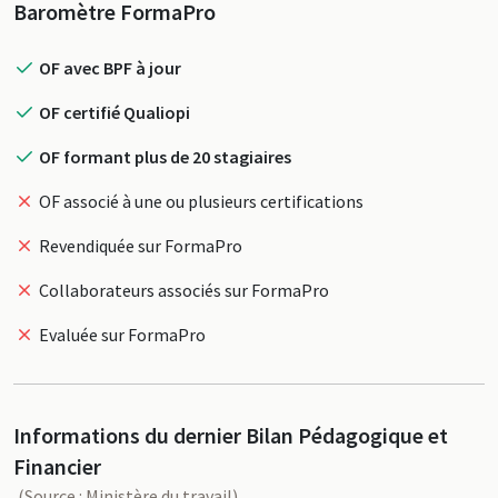
Profil
Baromètre FormaPro
OF avec BPF à jour
OF certifié Qualiopi
OF formant plus de 20 stagiaires
OF associé à une ou plusieurs certifications
Revendiquée sur FormaPro
Collaborateurs associés sur FormaPro
Evaluée sur FormaPro
Informations du dernier Bilan Pédagogique et
Financier
(Source : Ministère du travail)