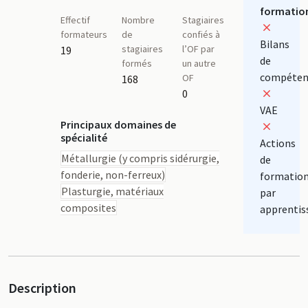
formatio
Effectif
Nombre
Stagiaires
formateurs
de
confiés à
Bilans
stagiaires
l’OF par
19
de
formés
un autre
compéten
OF
168
0
VAE
Principaux domaines de
spécialité
Actions
Métallurgie (y compris sidérurgie,
de
fonderie, non-ferreux)
formatio
Plasturgie, matériaux
par
composites
apprentis
Description