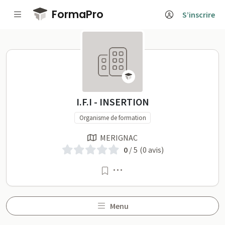
Passer au contenu principal
FormaPro
S’inscrire
I.F.I - INSERTION sur Form
I.F.I - INSERTION
Organisme de formation
MERIGNAC
0
/ 5
(0 avis)
Menu
Menu