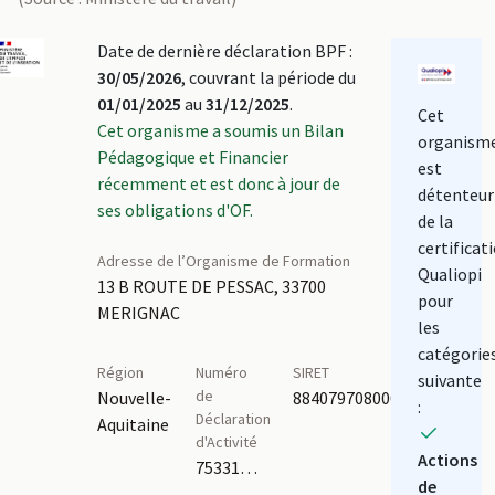
Date de dernière déclaration BPF :
30/05/2026
, couvrant la période du
01/01/2025
au
31/12/2025
.
Cet
Cet organisme a soumis un Bilan
organism
Pédagogique et Financier
est
récemment et est donc à jour de
détenteur
ses obligations d'OF.
de la
certificat
Adresse de l’Organisme de Formation
Qualiopi
13 B ROUTE DE PESSAC, 33700
pour
MERIGNAC
les
catégorie
Région
Numéro
SIRET
suivante
de
Nouvelle-
88407970800019
:
Déclaration
Aquitaine
d'Activité
Actions
75331254133
de