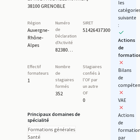
les
38100 GRENOBLE
catégorie
suivante
Région
Numéro
SIRET
:
de
Auvergne-
51426437300036
Déclaration
Rhône-
Actions
d'Activité
Alpes
de
82380461638
formatio
Effectif
Nombre
Stagiaires
Bilans
formateurs
de
confiés à
de
stagiaires
l’OF par
1
compéten
formés
un autre
OF
352
0
VAE
Principaux domaines de
Actions
spécialité
de
Formations générales
formatio
Santé
par