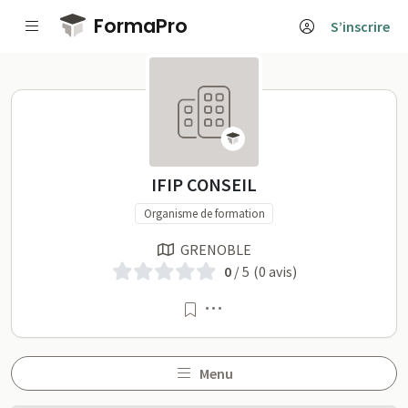
Passer au contenu principal
FormaPro
S’inscrire
IFIP CONSEIL sur FormaPr
IFIP CONSEIL
Organisme de formation
GRENOBLE
0
/ 5
(0 avis)
Menu
Menu