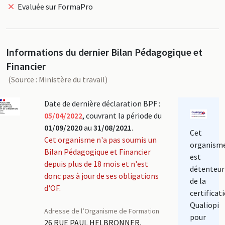
Evaluée sur FormaPro
Informations du dernier Bilan Pédagogique et
Financier
(Source : Ministère du travail)
Date de dernière déclaration BPF :
05/04/2022
, couvrant la période du
01/09/2020
au
31/08/2021
.
Cet
Cet organisme n'a pas soumis un
organism
Bilan Pédagogique et Financier
est
depuis plus de 18 mois et n'est
détenteur
donc pas à jour de ses obligations
de la
d'OF.
certificat
Qualiopi
Adresse de l’Organisme de Formation
pour
26 RUE PAUL HELBRONNER,