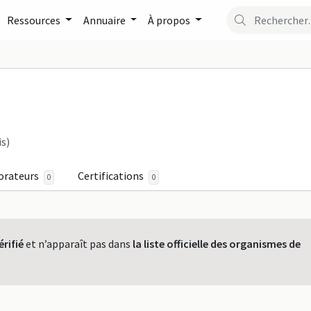
Ressources
Annuaire
À propos
TION sur FormaPro
is)
orateurs
Certifications
0
0
érifié
et n’apparaît pas dans
la liste officielle des organismes de
.