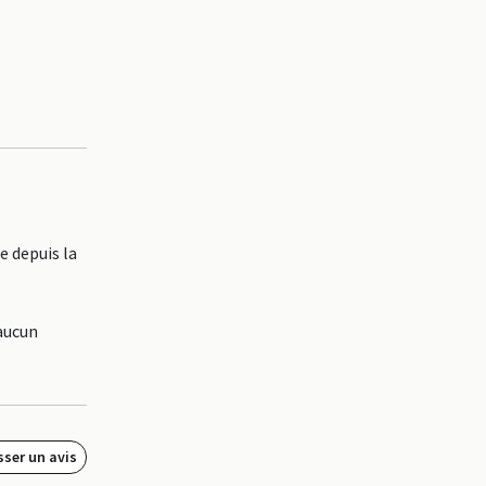
 depuis la
 aucun
sser un avis