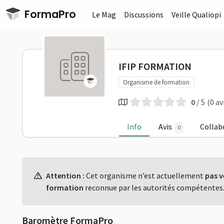
Passer au contenu principal
FormaPro
Le Mag
Discussions
Veille Qualiopi
IFIP FORMA
IFIP FORMATION
Organisme de formation
0
/ 5
(0 av
Info
Avis
Collab
0
Profil
Attention :
Cet organisme n’est actuellement
pas v
formation
reconnue par les autorités compétentes
Baromètre FormaPro