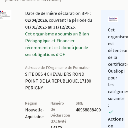
Date de dernière déclaration BPF :
02/04/2026
, couvrant la période du
01/01/2025
au
31/12/2025
.
Cet
Cet organisme a soumis un Bilan
organism
Pédagogique et Financier
est
récemment et est donc à jour de
détenteur
ses obligations d'OF.
de la
certificat
Adresse de l’Organisme de Formation
Qualiopi
SITE DES 4 CHEVALIERS ROND
pour
POINT DE LA REPUBLIQUE, 17180
les
PERIGNY
catégorie
suivante
Région
Numéro
SIRET
:
de
Nouvelle-
40968888400033
Déclaration
Aquitaine
Actions
d'Activité
de
54170070817