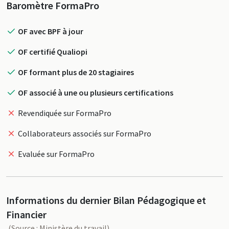
Profil
Baromètre FormaPro
OF avec BPF à jour
OF certifié Qualiopi
OF formant plus de 20 stagiaires
OF associé à une ou plusieurs certifications
Revendiquée sur FormaPro
Collaborateurs associés sur FormaPro
Evaluée sur FormaPro
Informations du dernier Bilan Pédagogique et
Financier
(Source : Ministère du travail)