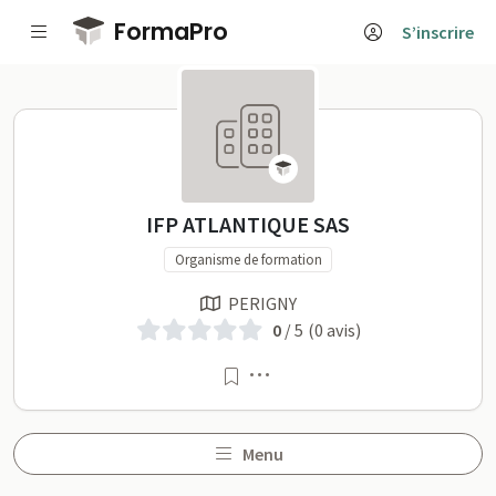
Passer au contenu principal
FormaPro
S’inscrire
IFP ATLANTIQUE SAS sur 
IFP ATLANTIQUE SAS
Organisme de formation
PERIGNY
0
/ 5
(0 avis)
Menu
Menu