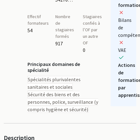
formatio
Effectif
Nombre
Stagiaires
Bilans
formateurs
de
confiés à
de
stagiaires
l’OF par
54
compéten
formés
un autre
OF
917
0
VAE
Principaux domaines de
Actions
spécialité
de
Spécialités plurivalentes
formatio
sanitaires et sociales
par
Sécurité des biens et des
apprentis
personnes, police, surveillance (y
compris hygiène et sécurité)
Description