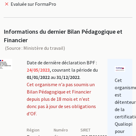
Evaluée sur FormaPro
Informations du dernier Bilan Pédagogique et
Financier
(Source : Ministère du travail)
Date de dernière déclaration BPF :
24/05/2023
, couvrant la période du
01/01/2022
au
31/12/2022
.
Cet
Cet organisme n'a pas soumis un
organism
Bilan Pédagogique et Financier
est
depuis plus de 18 mois et n'est
détenteur
donc pas à jour de ses obligations
de la
d'OF.
certificat
Qualiopi
Région
Numéro
SIRET
pour