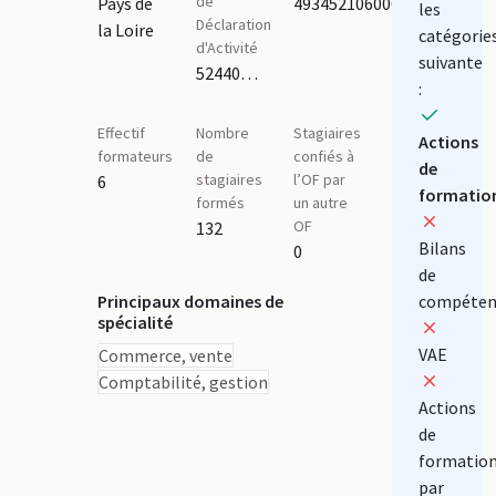
de
Pays de
49345210600021
les
Déclaration
la Loire
catégorie
d'Activité
suivante
52440523544
:
Effectif
Nombre
Stagiaires
Actions
formateurs
de
confiés à
de
stagiaires
l’OF par
6
formatio
formés
un autre
OF
132
Bilans
0
de
Principaux domaines de
compéten
spécialité
VAE
Commerce, vente
Comptabilité, gestion
Actions
de
formatio
par