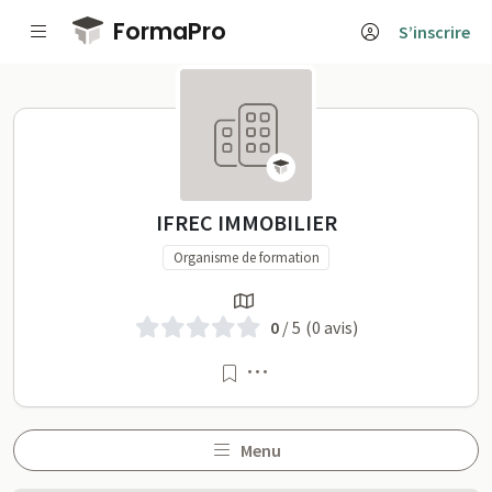
Passer au contenu principal
FormaPro
S’inscrire
IFREC IMMOBILIER sur Fo
IFREC IMMOBILIER
Organisme de formation
0
/ 5
(0 avis)
Menu
Menu