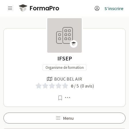
Passer au contenu principal
FormaPro
S’inscrire
IFSEP sur FormaPro
IFSEP
Organisme de formation
BOUC BEL AIR
0
/ 5
(0 avis)
Menu
Menu