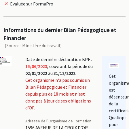
Evaluée sur FormaPro
Informations du dernier Bilan Pédagogique et
Financier
(Source : Ministère du travail)
Date de dernière déclaration BPF :
15/06/2023
, couvrant la période du
02/01/2022
au
31/12/2022
.
Cet
Cet organisme n'a pas soumis un
organism
Bilan Pédagogique et Financier
est
depuis plus de 18 mois et n'est
détenteur
donc pas à jour de ses obligations
de la
d'OF.
certificat
Qualiopi
Adresse de l’Organisme de Formation
pour
1596 AVENUE DE LA CROIX D'OR