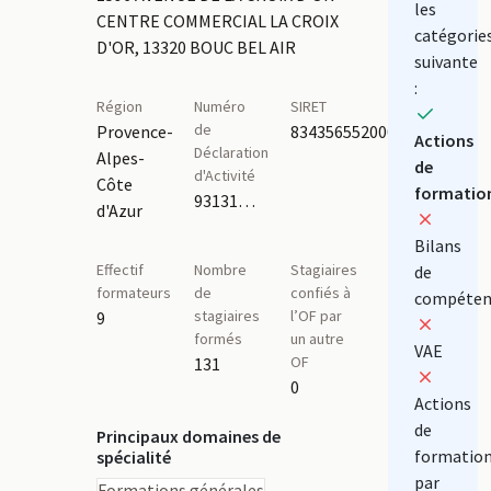
les
CENTRE COMMERCIAL LA CROIX
catégorie
D'OR, 13320 BOUC BEL AIR
suivante
:
Région
Numéro
SIRET
de
Provence-
83435655200010
Actions
Déclaration
Alpes-
de
d'Activité
Côte
formatio
93131701113
d'Azur
Bilans
Effectif
Nombre
Stagiaires
de
formateurs
de
confiés à
compéten
stagiaires
l’OF par
9
formés
un autre
VAE
OF
131
0
Actions
de
Principaux domaines de
formatio
spécialité
par
Formations générales