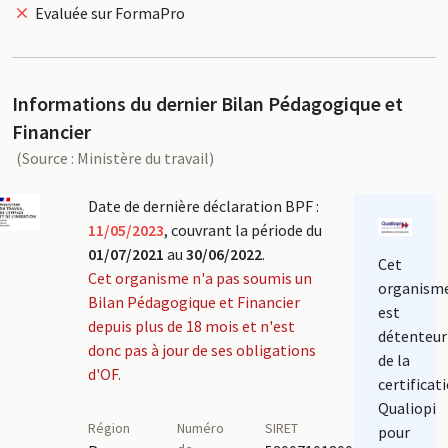
Evaluée sur FormaPro
Informations du dernier Bilan Pédagogique et
Financier
(Source : Ministère du travail)
Date de dernière déclaration BPF :
11/05/2023
, couvrant la période du
01/07/2021
au
30/06/2022
.
Cet
Cet organisme n'a pas soumis un
organism
Bilan Pédagogique et Financier
est
depuis plus de 18 mois et n'est
détenteur
donc pas à jour de ses obligations
de la
d'OF.
certificat
Qualiopi
Région
Numéro
SIRET
pour