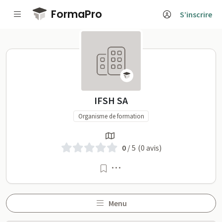
Passer au contenu principal
FormaPro
S’inscrire
IFSH SA sur FormaPro
IFSH SA
Organisme de formation
0
/ 5
(0 avis)
Menu
Menu