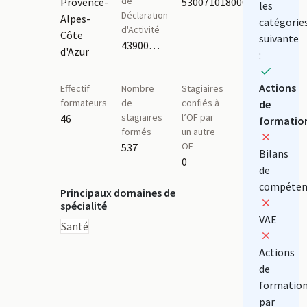
de
Provence-
53007101800036
les
Déclaration
Alpes-
catégorie
d'Activité
Côte
suivante
43900051190,93060832706
d'Azur
:
Actions
Effectif
Nombre
Stagiaires
formateurs
de
confiés à
de
stagiaires
l’OF par
46
formatio
formés
un autre
OF
537
Bilans
0
de
compéten
Principaux domaines de
spécialité
VAE
Santé
Actions
de
formatio
par