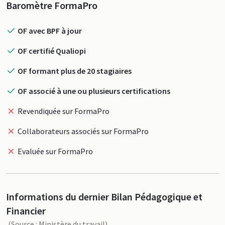
Profil
Baromètre FormaPro
OF avec BPF à jour
OF certifié Qualiopi
OF formant plus de 20 stagiaires
OF associé à une ou plusieurs certifications
Revendiquée sur FormaPro
Collaborateurs associés sur FormaPro
Evaluée sur FormaPro
Informations du dernier Bilan Pédagogique et
Financier
(Source : Ministère du travail)