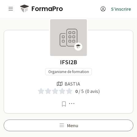
Passer au contenu principal
FormaPro
S’inscrire
IFSI2B sur FormaPro
IFSI2B
Organisme de formation
BASTIA
0
/ 5
(0 avis)
Menu
Menu