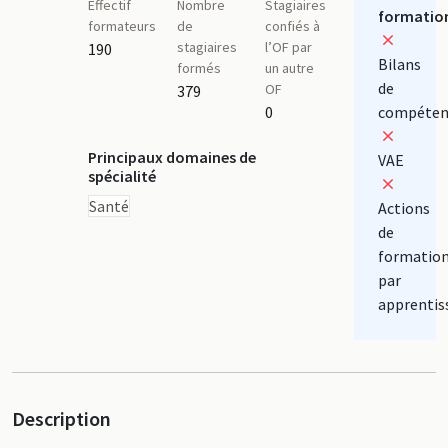
Effectif
Nombre
Stagiaires
formatio
formateurs
de
confiés à
stagiaires
l’OF par
190
Bilans
formés
un autre
de
OF
379
0
compéten
Principaux domaines de
VAE
spécialité
Santé
Actions
de
formatio
par
apprentis
Description