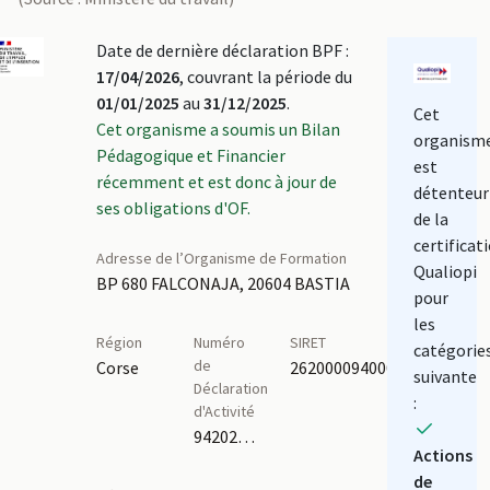
Date de dernière déclaration BPF :
17/04/2026
, couvrant la période du
01/01/2025
au
31/12/2025
.
Cet
Cet organisme a soumis un Bilan
organism
Pédagogique et Financier
est
récemment et est donc à jour de
détenteur
ses obligations d'OF.
de la
certificat
Adresse de l’Organisme de Formation
Qualiopi
BP 680 FALCONAJA, 20604 BASTIA
pour
les
Région
Numéro
SIRET
catégorie
de
Corse
26200009400066
suivante
Déclaration
:
d'Activité
94202097320
Actions
de