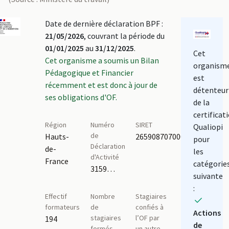
Date de dernière déclaration BPF :
21/05/2026
, couvrant la période du
01/01/2025
au
31/12/2025
.
Cet
Cet organisme a soumis un Bilan
organism
Pédagogique et Financier
est
récemment et est donc à jour de
détenteur
ses obligations d'OF.
de la
certificat
Région
Numéro
SIRET
Qualiopi
de
Hauts-
26590870700010
pour
Déclaration
de-
les
d'Activité
France
catégorie
3159P007759
suivante
:
Effectif
Nombre
Stagiaires
formateurs
de
confiés à
Actions
stagiaires
l’OF par
194
de
formés
un autre