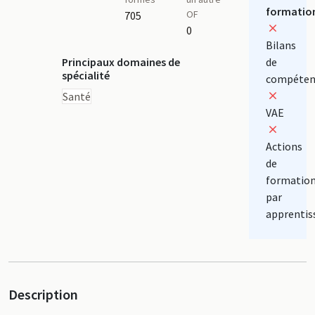
formatio
OF
705
0
Bilans
Principaux domaines de
de
spécialité
compéten
Santé
VAE
Actions
de
formatio
par
apprentis
Description