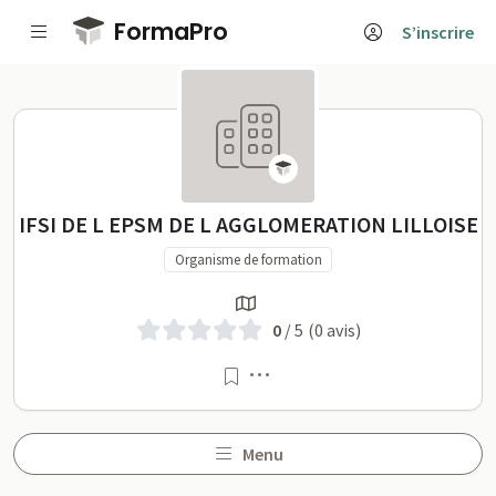
Passer au contenu principal
FormaPro
S’inscrire
IFSI DE L EPSM DE L AGGLOMERATIO
IFSI DE L EPSM DE L AGGLOMERATION LILLOISE
Organisme de formation
0
/ 5
(0 avis)
Menu
Menu