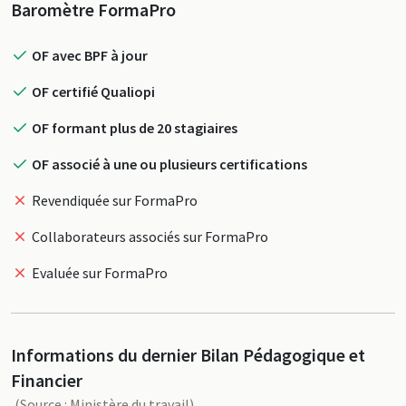
Profil
Baromètre FormaPro
OF avec BPF à jour
OF certifié Qualiopi
OF formant plus de 20 stagiaires
OF associé à une ou plusieurs certifications
Revendiquée sur FormaPro
Collaborateurs associés sur FormaPro
Evaluée sur FormaPro
Informations du dernier Bilan Pédagogique et
Financier
(Source : Ministère du travail)