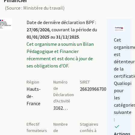
(Source : Ministère du travail)
Date de dernière déclaration BPF :
27/05/2026
, couvrant la période du
01/01/2025
au
31/12/2025
.
Cet
Cet organisme a soumis un Bilan
organism
Pédagogique et Financier
est
récemment et est donc à jour de
détenteur
ses obligations d'OF.
de la
certificat
Région
Numéro
SIRET
Qualiopi
de
Hauts-
26620966700150
pour
Déclaration
de-
les
d'Activité
France
catégorie
3162P002362
suivante
:
Effectif
Nombre
Stagiaires
formateurs
de
confiés à
Actions