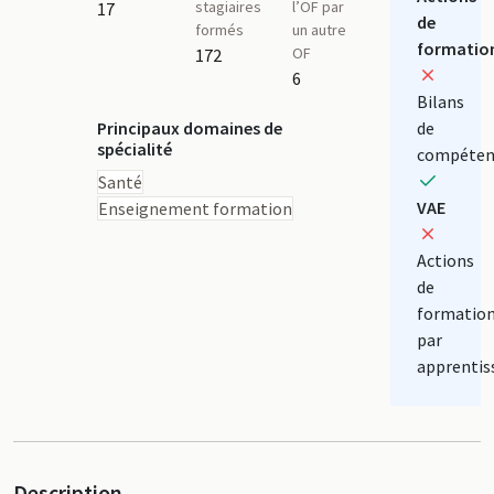
stagiaires
l’OF par
17
de
formés
un autre
formatio
OF
172
6
Bilans
Principaux domaines de
de
spécialité
compéten
Santé
VAE
Enseignement formation
Actions
de
formatio
par
apprentis
Description