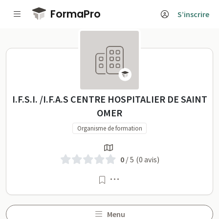
Passer au contenu principal
FormaPro
S’inscrire
I.F.S.I. /I.F.A.S CENTRE HOSPITAL
I.F.S.I. /I.F.A.S CENTRE HOSPITALIER DE SAINT
OMER
Organisme de formation
0
/ 5
(0 avis)
Menu
Menu