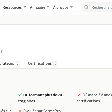
Ressources
Annuaire
À propos
maPro
is)
orateurs
Certifications
0
0
OF formant plus de 20
OF associé à une 
stagiaires
certifications
iés sur
Evaluée sur FormaPro