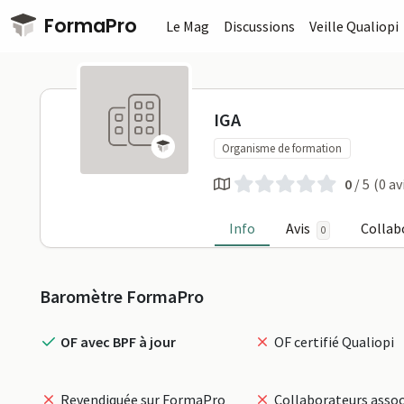
Passer au contenu principal
FormaPro
Le Mag
Discussions
Veille Qualiopi
IGA sur For
IGA
Organisme de formation
0
/ 5
(0 av
Info
Avis
Collab
0
Profil
Baromètre FormaPro
OF avec BPF à jour
OF certifié Qualiopi
Revendiquée sur FormaPro
Collaborateurs assoc