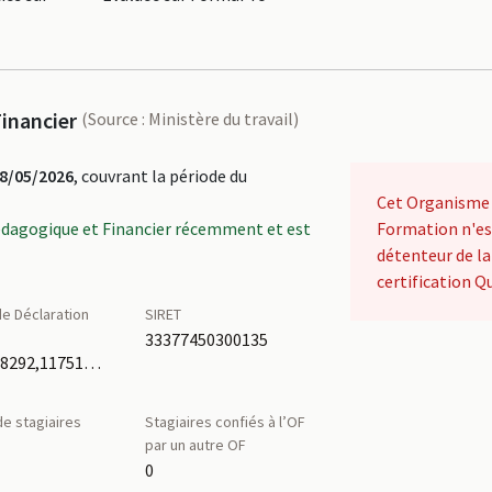
inancier
(Source : Ministère du travail)
8/05/2026
, couvrant la période du
Cet Organisme
édagogique et Financier récemment et est
Formation n'es
détenteur de la
certification Qu
e Déclaration
SIRET
é
33377450300135
11921978292,11751671175
e stagiaires
Stagiaires confiés à l’OF
par un autre OF
0