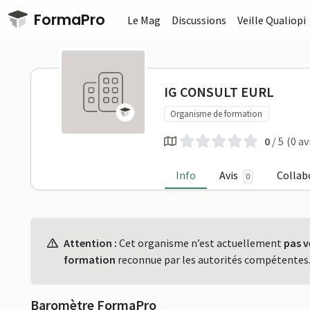
Passer au contenu principal
FormaPro
Le Mag
Discussions
Veille Qualiopi
IG CONSULT
IG CONSULT EURL
Organisme de formation
0
/ 5
(0 av
Info
Avis
Collab
0
Profil
Attention :
Cet organisme n’est actuellement
pas v
formation
reconnue par les autorités compétentes
Baromètre FormaPro