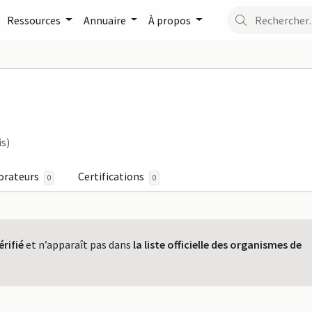
Ressources
Annuaire
À propos
 EURL sur FormaPro
is)
orateurs
Certifications
0
0
érifié
et n’apparaît pas dans
la liste officielle des organismes de
.