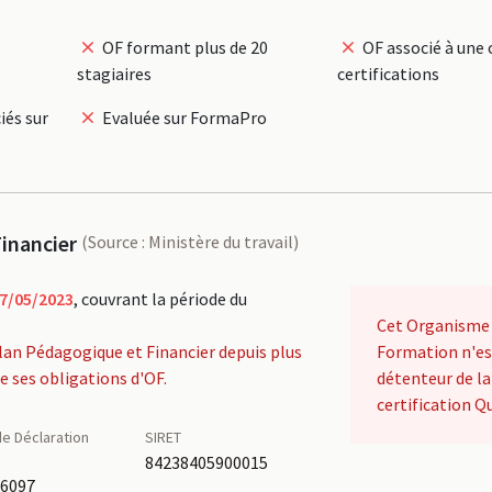
OF formant plus de 20
OF associé à une 
stagiaires
certifications
iés sur
Evaluée sur FormaPro
inancier
(Source : Ministère du travail)
7/05/2023
, couvrant la période du
Cet Organisme
lan Pédagogique et Financier depuis plus
Formation n'es
de ses obligations d'OF.
détenteur de la
certification Qu
e Déclaration
SIRET
é
84238405900015
36097