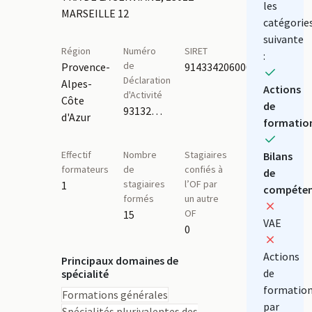
les
MARSEILLE 12
catégorie
suivante
Région
Numéro
SIRET
:
de
Provence-
91433420600010
Déclaration
Alpes-
Actions
d'Activité
Côte
de
93132024513
d'Azur
formatio
Effectif
Nombre
Stagiaires
Bilans
formateurs
de
confiés à
de
stagiaires
l’OF par
1
compéten
formés
un autre
OF
15
VAE
0
Actions
Principaux domaines de
de
spécialité
formatio
Formations générales
par
Spécialités plurivalentes des