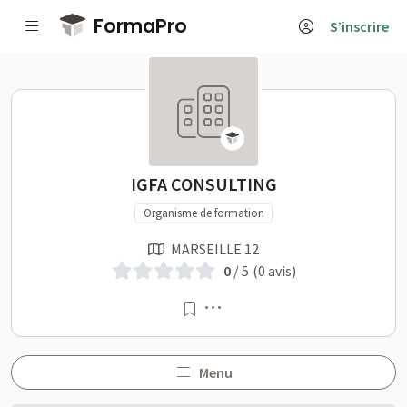
Passer au contenu principal
FormaPro
S’inscrire
IGFA CONSULTING sur For
IGFA CONSULTING
Organisme de formation
MARSEILLE 12
0
/ 5
(0 avis)
Menu
Menu