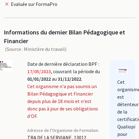
Evaluée sur FormaPro
Informations du dernier Bilan Pédagogique et
Financier
(Source : Ministère du travail)
Date de dernière déclaration BPF :
17/05/2023
, couvrant la période du
01/01/2022
au
31/12/2022
.
Cet
Cet organisme n'a pas soumis un
organism
Bilan Pédagogique et Financier
est
depuis plus de 18 mois et n'est
détenteur
donc pas à jour de ses obligations
de la
d'OF.
certificat
Qualiopi
Adresse de l’Organisme de Formation
pour
TRA DE LA SERVIANE, 13012