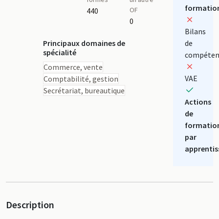
formatio
OF
440
0
Bilans
Principaux domaines de
de
spécialité
compéten
Commerce, vente
VAE
Comptabilité, gestion
Secrétariat, bureautique
Actions
de
formatio
par
apprentis
Description