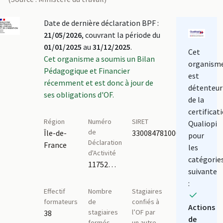
Date de dernière déclaration BPF :
21/05/2026
, couvrant la période du
01/01/2025
au
31/12/2025
.
Cet
Cet organisme a soumis un Bilan
organism
Pédagogique et Financier
est
récemment et est donc à jour de
détenteur
ses obligations d'OF.
de la
certificat
Région
Numéro
SIRET
Qualiopi
de
Île-de-
33008478100054
pour
Déclaration
France
les
d'Activité
catégorie
11752604175
suivante
:
Effectif
Nombre
Stagiaires
formateurs
de
confiés à
Actions
stagiaires
l’OF par
38
de
formés
un autre