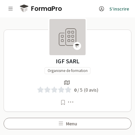
Passer au contenu principal
FormaPro
S’inscrire
IGF SARL sur FormaPro
IGF SARL
Organisme de formation
0
/ 5
(0 avis)
Menu
Menu