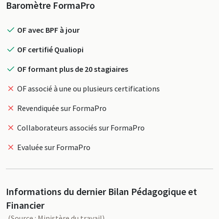
Profil
Baromètre FormaPro
OF avec BPF à jour
OF certifié Qualiopi
OF formant plus de 20 stagiaires
OF associé à une ou plusieurs certifications
Revendiquée sur FormaPro
Collaborateurs associés sur FormaPro
Evaluée sur FormaPro
Informations du dernier Bilan Pédagogique et
Financier
(Source : Ministère du travail)