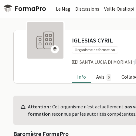
Passer au contenu principal
FormaPro
Le Mag
Discussions
Veille Qualiopi
IGLESIAS CY
IGLESIAS CYRIL
Organisme de formation
SANTA LUCIA DI MORIANI
Info
Avis
Collab
0
Profil
Attention :
Cet organisme n’est actuellement
pas v
formation
reconnue par les autorités compétentes
Baromètre FormaPro