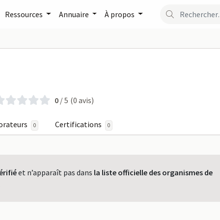
Ressources
Annuaire
À propos
RIL sur FormaPro
0
/ 5
(0 avis)
orateurs
Certifications
0
0
érifié
et n’apparaît pas dans
la liste officielle des organismes de
.