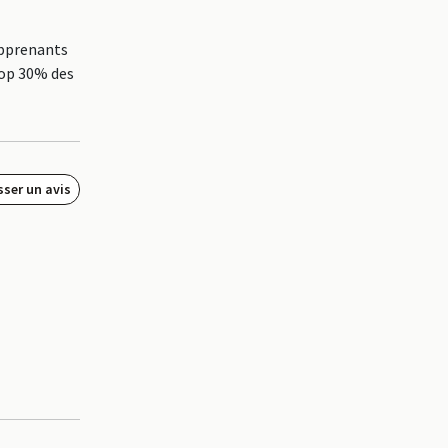
apprenants
top 30% des
sser un avis