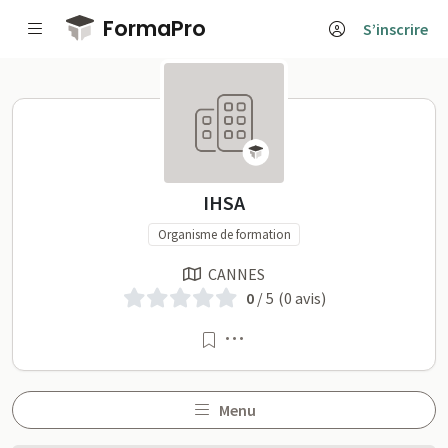
Passer au contenu principal
FormaPro
S’inscrire
IHSA sur FormaPro
IHSA
Organisme de formation
CANNES
0
/ 5
(0 avis)
Menu
Menu