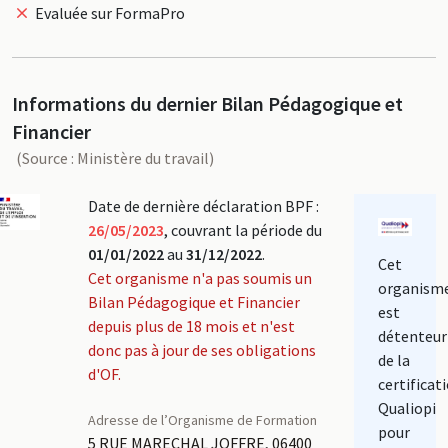
Evaluée sur FormaPro
Informations du dernier Bilan Pédagogique et
Financier
(Source : Ministère du travail)
Date de dernière déclaration BPF :
26/05/2023
, couvrant la période du
01/01/2022
au
31/12/2022
.
Cet
Cet organisme n'a pas soumis un
organism
Bilan Pédagogique et Financier
est
depuis plus de 18 mois et n'est
détenteur
donc pas à jour de ses obligations
de la
d'OF.
certificat
Qualiopi
Adresse de l’Organisme de Formation
pour
5 RUE MARECHAL JOFFRE, 06400