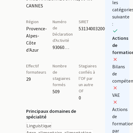
les
CANNES
catégorie
suivante
Région
Numéro
SIRET
:
de
Provence-
53134003200048
Déclaration
Alpes-
Actions
d'Activité
Côte
de
93060684206
d'Azur
formatio
Effectif
Nombre
Stagiaires
Bilans
formateurs
de
confiés à
de
stagiaires
l’OF par
29
compéten
formés
un autre
OF
509
VAE
0
Actions
Principaux domaines de
de
spécialité
formatio
Linguistique
par
Agro-alimentaire, alimentation,