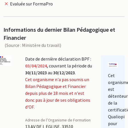
Evaluée sur FormaPro
Informations du dernier Bilan Pédagogique et
Financier
(Source : Ministère du travail)
Date de dernière déclaration BPF :
03/04/2024
, couvrant la période du
30/11/2023
au
30/12/2023
.
Cet
Cet organisme n'a pas soumis un
organism
Bilan Pédagogique et Financier
est
depuis plus de 18 mois et n'est
détenteur
donc pas à jour de ses obligations
de la
d'OF.
certificat
Qualiopi
Adresse de l’Organisme de Formation
pour
13 AV DE L EGLISE, 33510