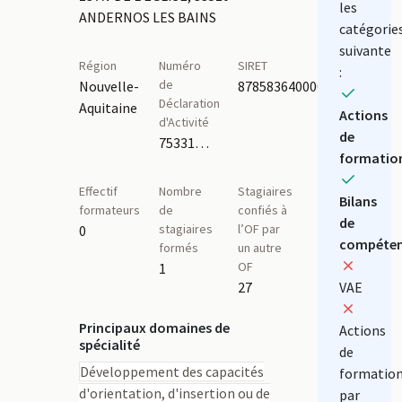
les
ANDERNOS LES BAINS
catégorie
suivante
Région
Numéro
SIRET
:
de
Nouvelle-
87858364000015
Déclaration
Aquitaine
Actions
d'Activité
de
75331478233
formatio
Effectif
Nombre
Stagiaires
Bilans
formateurs
de
confiés à
de
stagiaires
l’OF par
0
compéten
formés
un autre
OF
1
27
VAE
Principaux domaines de
Actions
spécialité
de
Développement des capacités
formatio
d'orientation, d'insertion ou de
par