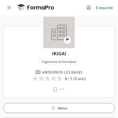
Passer au contenu principal
FormaPro
S’inscrire
IKIGAI sur FormaPro
IKIGAI
Organisme de formation
ANDERNOS LES BAINS
0
/ 5
(0 avis)
Menu
Menu