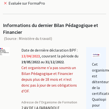
Evaluée sur FormaPro
Informations du dernier Bilan Pédagogique et
Financier
(Source : Ministère du travail)
Date de dernière déclaration BPF :
13/04/2023
, couvrant la période du
19/05/2022
au
31/12/2022
.
Cet
Cet organisme n'a pas soumis un
organism
Bilan Pédagogique et Financier
est
depuis plus de 18 mois et n'est
détenteur
donc pas à jour de ses obligations
de la
d'OF.
certificat
Qualiopi
Adresse de l’Organisme de Formation
pour
2 AV DE LA FARANDOLE