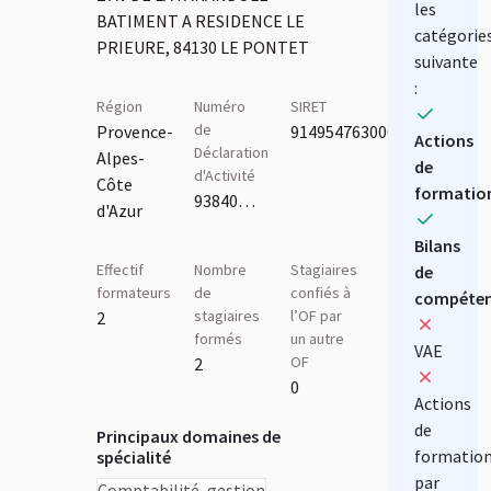
les
BATIMENT A RESIDENCE LE
catégorie
PRIEURE, 84130 LE PONTET
suivante
:
Région
Numéro
SIRET
de
Provence-
91495476300019
Actions
Déclaration
Alpes-
de
d'Activité
Côte
formatio
93840463384
d'Azur
Bilans
Effectif
Nombre
Stagiaires
de
formateurs
de
confiés à
compéten
stagiaires
l’OF par
2
formés
un autre
VAE
OF
2
0
Actions
de
Principaux domaines de
formatio
spécialité
par
Comptabilité, gestion