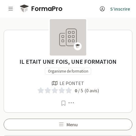
Passer au contenu principal
FormaPro
S’inscrire
IL ETAIT UNE FOIS, UNE FORMA
IL ETAIT UNE FOIS, UNE FORMATION
Organisme de formation
LE PONTET
0
/ 5
(0 avis)
Menu
Menu