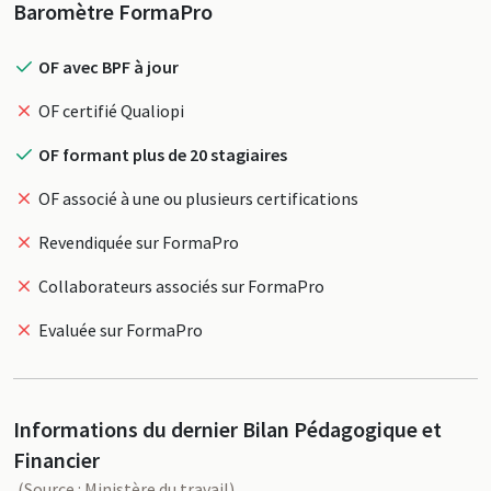
Profil
Baromètre FormaPro
OF avec BPF à jour
OF certifié Qualiopi
OF formant plus de 20 stagiaires
OF associé à une ou plusieurs certifications
Revendiquée sur FormaPro
Collaborateurs associés sur FormaPro
Evaluée sur FormaPro
Informations du dernier Bilan Pédagogique et
Financier
(Source : Ministère du travail)