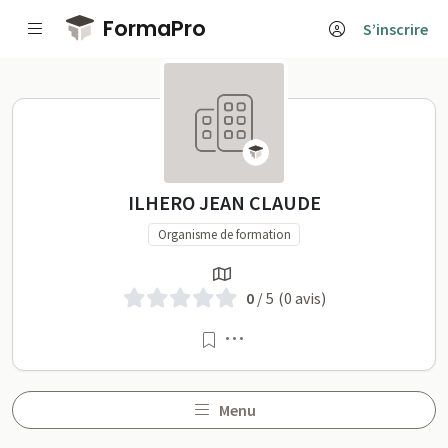
Passer au contenu principal
FormaPro
S’inscrire
ILHERO JEAN CLAUDE sur 
ILHERO JEAN CLAUDE
Organisme de formation
0
/ 5
(0 avis)
Menu
Menu