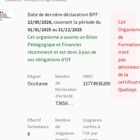
Date de dernière déclaration BPF :
22/05/2026
, couvrant la période du
Cet
01/01/2025
au
31/12/2025
.
Organism
Cet organisme a soumis un Bilan
de
Pédagogique et Financier
Formatio
récemment et est donc à jour de
n'est
ses obligations d'OF.
pas
détenteur
de la
Région
Numéro
SIRET
certificat
de
Occitanie
32774936200049
Qualiopi.
Déclaration
d'Activité
73650040765,73650072265
Effectif
Nombre
Stagiaires
formateurs
de
confiés à
stagiaires
l’OF par
6
formés
un autre